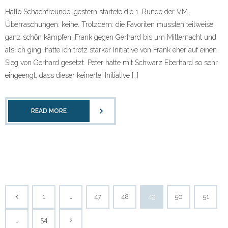
Hallo Schachfreunde, gestern startete die 1. Runde der VM.
Überraschungen: keine. Trotzdem: die Favoriten mussten teilweise
ganz schön kämpfen. Frank gegen Gerhard bis um Mitternacht und
als ich ging, hätte ich trotz starker Initiative von Frank eher auf einen
Sieg von Gerhard gesetzt. Peter hatte mit Schwarz Eberhard so sehr
eingeengt, dass dieser keinerlei Initiative […]
READ MORE
1
…
47
48
49
50
51
…
54