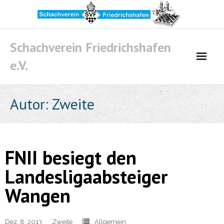
Skip
to
content
Schachverein Friedrichshafen
e.V.
Autor:
Zweite
FNII besiegt den
Landesligaabsteiger
Wangen
Dez. 8, 2013
Zweite
Allgemein