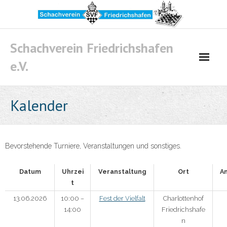
Skip
to
content
Schachverein Friedrichshafen
e.V.
Kalender
Bevorstehende Turniere, Veranstaltungen und sonstiges.
Datum
Uhrzei
Veranstaltung
Ort
A
t
13.06.2026
10:00 –
Fest der Vielfalt
Charlottenhof
14:00
Friedrichshafe
n