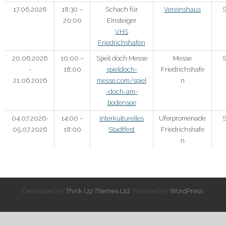
17.06.2026
18:30 –
Schach für
Vereinshaus
S
20:00
Einsteiger
VHS
Friedrichshafen
20.06.2026
10:00 –
Speil doch Messe
Messe
S
-
18:00
spieldoch-
Friedrichshafe
21.06.2026
messe.com/spiel
n
-doch-am-
bodensee
04.07.2026-
14:00 –
Interkulturelles
Uferpromenade
S
05.07.2026
18:00
Stadtfest
Friedrichshafe
n
Developed by
Think Up Themes Ltd
. Powered by
WordPress
.