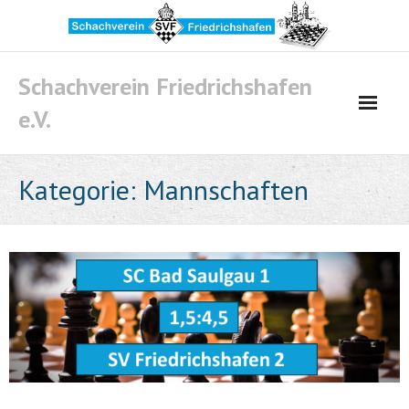
Skip
to
content
Schachverein Friedrichshafen
e.V.
Kategorie:
Mannschaften