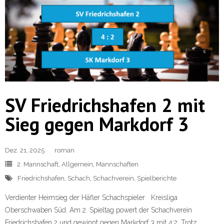
SV Friedrichshafen 2 mit
Sieg gegen Markdorf 3
Dez. 21, 2025
roman
2. Mannschaft
,
Allgemein
,
Mannschaften
Friedrichshafen
,
Schach
,
Schachverein
,
Spielberichte
Verdienter Heimsieg der Häfler Schachspieler Kreisliga
Oberschwaben Süd. Am 2. Spieltag powert der Schachverein
Friedrichshafen 2 und gewinnt gegen Markdorf 3 mit 4:2. Trotz