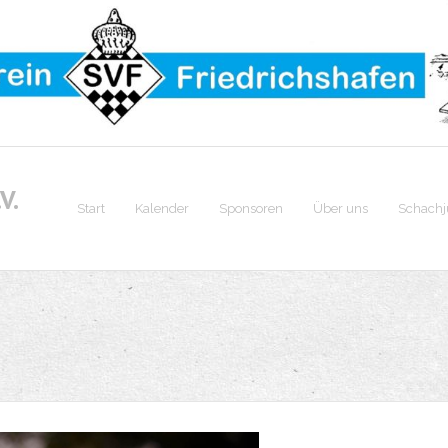
V.
Start
Kalender
Sponsoren
Über uns
Schach