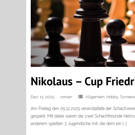
Nikolaus – Cup Fried
Dez. 11, 2025
roman
Allgemein
,
Hobby
,
Turniere
Am Freitag den 05.12.2025 veranstaltete der Schachvere
gespielt. Mit dabei waren die zwei Schachfreunde Hel
anderem spielten 3 Jugendliche mit, die dem ein […]