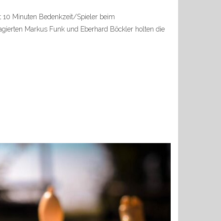
it 10 Minuten Bedenkzeit/Spieler beim
gagierten Markus Funk und Eberhard Böckler holten die