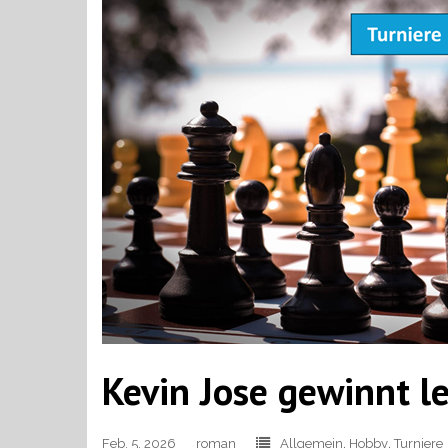
Kevin Jose gewinnt l
Feb. 5, 2026
roman
Allgemein
,
Hobby
,
Turniere