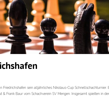
richshafen
in Friedrichshafen sein alljährliches Nikolaus-Cup Schnellschachturnier
mut & Frank Baur vom Schachverein SV Mengen. Insgesamt spielten in de