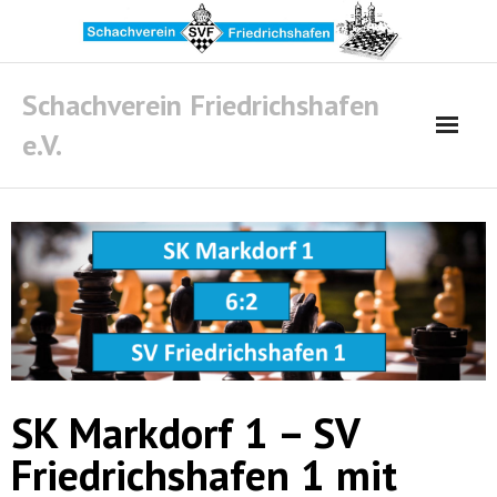
Skip
to
content
Schachverein Friedrichshafen
e.V.
SK Markdorf 1 – SV
Friedrichshafen 1 mit