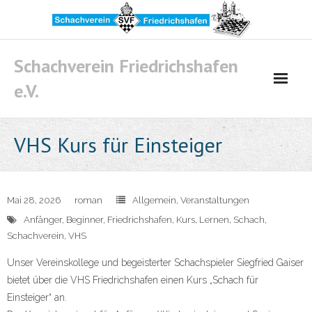
Skip
to
content
Schachverein Friedrichshafen
e.V.
VHS Kurs für Einsteiger
Mai 28, 2026
roman
Allgemein
,
Veranstaltungen
Anfänger
,
Beginner
,
Friedrichshafen
,
Kurs
,
Lernen
,
Schach
,
Schachverein
,
VHS
Unser Vereinskollege und begeisterter Schachspieler Siegfried Gaiser
bietet über die VHS Friedrichshafen einen Kurs „Schach für
Einsteiger“ an.