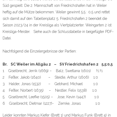
Süd gespielt. Die 2. Mannschaft von Friedrichshafen hat in Weiler
heftig auf die Mütze bekommen. Weiler gewinnt 5,5 : 0,5 und rettet
sich damit auf den Tabellenplatz 5. Friedrichshafen 2 beendet die
Saison 2023/24 in der Kreisliga als Viertplatzierter. Weingarten 2 ist
Kreisliga-Meister. Siehe auch die Schlusstabelle in beigefügter PDF-
Datei.
Nachfolgend die Einzelergebnisse der Partien:
Br. SC Weiler im Allgäu 2 – SV Friedrichshafen 2 5,5:0,5
1 Giselbrecht, Jerrik (1669) – Balz, Swetlana (1601) ½:½
2 Feßler, Jakob (1640) – Steidle, Arthur (1606) 1:0
3 Halder, Jonas (1532) – Gebhard, Michael 1:0
4 Feßler, Norbert (1635) – Nestler, Felix (1538) 1:0
5 Giselbrecht, Leefke (1505) – Jose, Kevin (1447) 1:0
6 Giselbrecht, Dietmar (1227)- Zemke, Jonas 1:0
Leider konnten Markus Kiefer (Brett 1) und Markus Funk (Brett 4) in