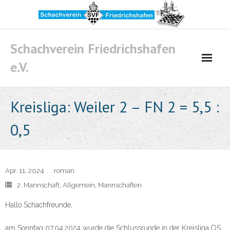
Skip
to
content
Schachverein Friedrichshafen
e.V.
Kreisliga: Weiler 2 – FN 2 = 5,5 :
0,5
Apr. 11, 2024
roman
2. Mannschaft
,
Allgemein
,
Mannschaften
Hallo Schachfreunde,
am Sonntag 07.04.2024 wurde die Schlussrunde in der Kreisliga OS