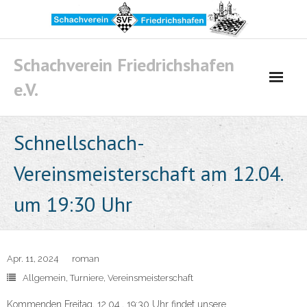
Skip
to
content
Schachverein Friedrichshafen
e.V.
Schnellschach-
Vereinsmeisterschaft am 12.04.
um 19:30 Uhr
Apr. 11, 2024
roman
Allgemein
,
Turniere
,
Vereinsmeisterschaft
Kommenden Freitag, 12.04., 19:30 Uhr findet unsere