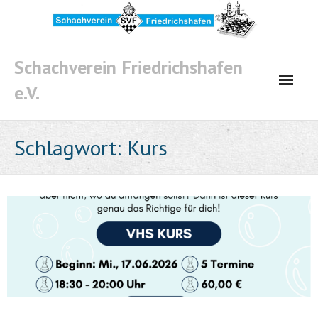
Skip
to
content
Schachverein Friedrichshafen
e.V.
Schlagwort:
Kurs