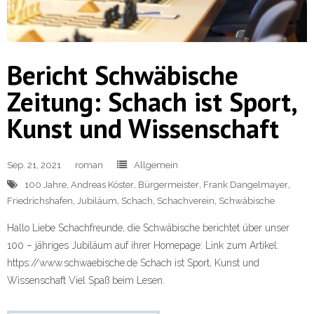
Bericht Schwäbische
Zeitung: Schach ist Sport,
Kunst und Wissenschaft
Sep. 21, 2021
roman
Allgemein
100 Jahre
,
Andreas Köster
,
Bürgermeister
,
Frank Dangelmayer
,
Friedrichshafen
,
Jubiläum
,
Schach
,
Schachverein
,
Schwäbische
Hallo Liebe Schachfreunde, die Schwäbische berichtet über unser
100 – jähriges Jubiläum auf ihrer Homepage: Link zum Artikel:
https://www.schwaebische.de Schach ist Sport, Kunst und
Wissenschaft Viel Spaß beim Lesen.