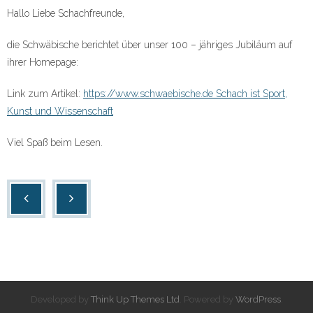
Hallo Liebe Schachfreunde,
die Schwäbische berichtet über unser 100 – jähriges Jubiläum auf
ihrer Homepage:
Link zum Artikel:
https://www.schwaebische.de Schach ist Sport,
Kunst und Wissenschaft
Viel Spaß beim Lesen.
Developed by
Think Up Themes Ltd
. Powered by
WordPress
.