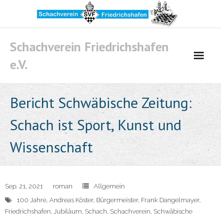
Skip
to
content
Schachverein Friedrichshafen
e.V.
Bericht Schwäbische Zeitung:
Schach ist Sport, Kunst und
Wissenschaft
Sep. 21, 2021
roman
Allgemein
100 Jahre
,
Andreas Köster
,
Bürgermeister
,
Frank Dangelmayer
,
Friedrichshafen
,
Jubiläum
,
Schach
,
Schachverein
,
Schwäbische