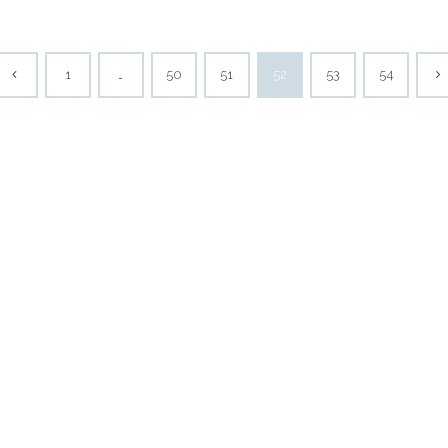
1
…
50
51
52
53
54