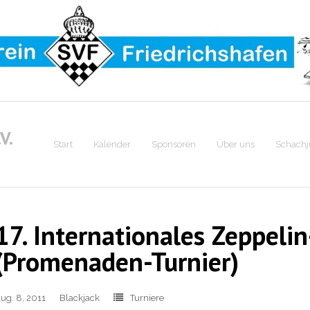
V.
Start
Kalender
Sponsoren
Über uns
Schach
17. Internationales Zeppel
(Promenaden-Turnier)
ug. 8, 2011
Blackjack
Turniere