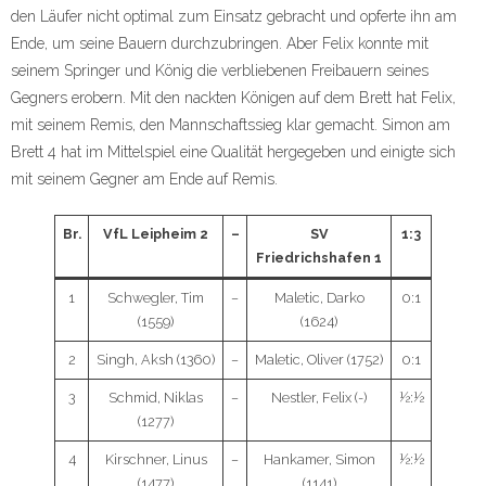
den Läufer nicht optimal zum Einsatz gebracht und opferte ihn am
Ende, um seine Bauern durchzubringen. Aber Felix konnte mit
seinem Springer und König die verbliebenen Freibauern seines
Gegners erobern. Mit den nackten Königen auf dem Brett hat Felix,
mit seinem Remis, den Mannschaftssieg klar gemacht. Simon am
Brett 4 hat im Mittelspiel eine Qualität hergegeben und einigte sich
mit seinem Gegner am Ende auf Remis.
Br.
VfL Leipheim 2
–
SV
1:3
Friedrichshafen 1
1
Schwegler, Tim
–
Maletic, Darko
0:1
(1559)
(1624)
2
Singh, Aksh (1360)
–
Maletic, Oliver (1752)
0:1
3
Schmid, Niklas
–
Nestler, Felix (-)
½:½
(1277)
4
Kirschner, Linus
–
Hankamer, Simon
½:½
(1477)
(1141)