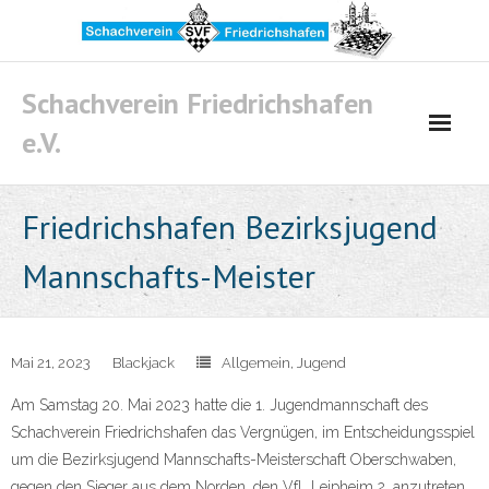
Skip
to
content
Schachverein Friedrichshafen
e.V.
Friedrichshafen Bezirksjugend
Mannschafts-Meister
Mai 21, 2023
Blackjack
Allgemein
,
Jugend
Am Samstag 20. Mai 2023 hatte die 1. Jugendmannschaft des
Schachverein Friedrichshafen das Vergnügen, im Entscheidungsspiel
um die Bezirksjugend Mannschafts-Meisterschaft Oberschwaben,
gegen den Sieger aus dem Norden, den VfL Leipheim 2, anzutreten.