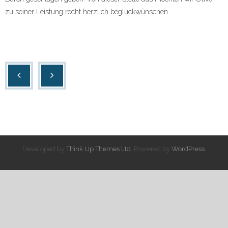
zu seiner Leistung recht herzlich beglückwünschen.
Developed by
Think Up Themes Ltd
. Powered by
WordPress
.