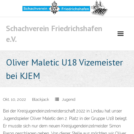
Skip
to
content
Schachverein Friedrichshafen
e.V.
Oliver Maletic U18 Vizemeister
bei KJEM
Okt. 10, 2022
Blackjack
Jugend
Bei der Kreisjugendeinzelmeisterschaft 2022 in Lindau hat unser
Jugendspieler Oliver Maletic den 2. Platz in der Gruppe U18 belegt.
Er musste sich nur dem neuen Kreisjugendeinzelmeister Simon
Baron geschlagen geben. Von dieser Stelle aus möchten wir Oliver