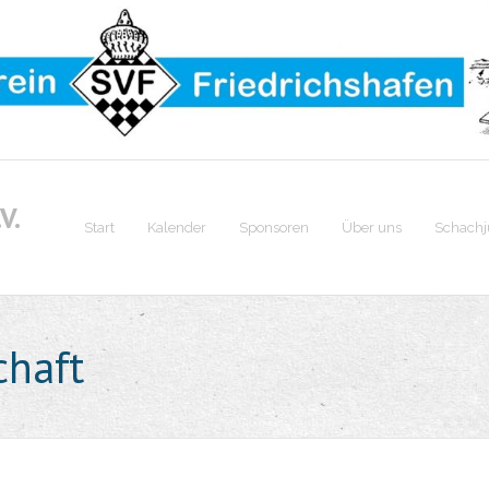
V.
Start
Kalender
Sponsoren
Über uns
Schach
chaft