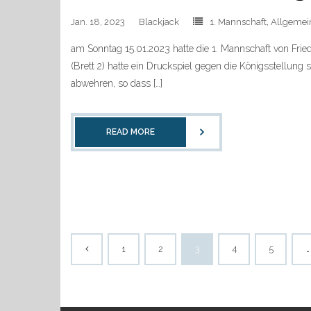
Jan. 18, 2023
Blackjack
1. Mannschaft
,
Allgemei
am Sonntag 15.01.2023 hatte die 1. Mannschaft von Frie
(Brett 2) hatte ein Druckspiel gegen die Königsstellu
abwehren, so dass […]
READ MORE
1
2
3
4
5
…