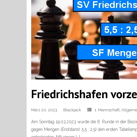
Friedrichshafen vorze
März 20, 2023
Blackjack
1. Mannschaft
,
Allgeme
Am Sonntag 19.03.2023 wurde die 6. Runde in der Bezir
gegen Mengen (Endstand: 5,5 : 2,5) den ersten Tabellenpl