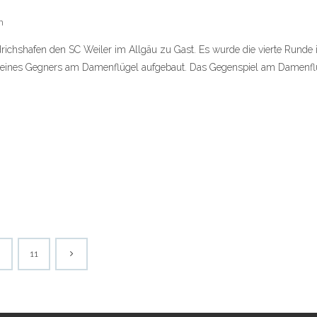
n
drichshafen den SC Weiler im Allgäu zu Gast. Es wurde die vierte Runde
ng seines Gegners am Damenflügel aufgebaut. Das Gegenspiel am Damenfl
11