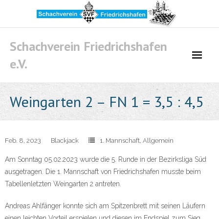
Skip
to
content
Schachverein Friedrichshafen
e.V.
Weingarten 2 – FN 1 = 3,5 : 4,5
Feb. 8, 2023
Blackjack
1. Mannschaft
,
Allgemein
Am Sonntag 05.02.2023 wurde die 5. Runde in der Bezirksliga Süd
ausgetragen. Die 1. Mannschaft von Friedrichshafen musste beim
Tabellenletzten Weingarten 2 antreten.
Andreas Ahlfänger konnte sich am Spitzenbrett mit seinen Läufern
einen leichten Vorteil erspielen und diesen im Endspiel zum Sieg