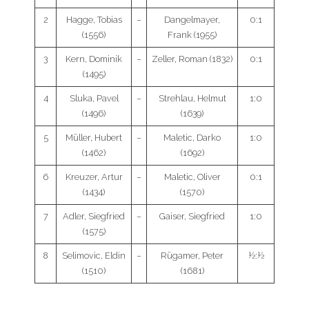
2
Hagge, Tobias
–
Dangelmayer,
0:1
(1556)
Frank (1955)
3
Kern, Dominik
–
Zeller, Roman (1832)
0:1
(1495)
4
Sluka, Pavel
–
Strehlau, Helmut
1:0
(1496)
(1639)
5
Müller, Hubert
–
Maletic, Darko
1:0
(1462)
(1692)
6
Kreuzer, Artur
–
Maletic, Oliver
0:1
(1434)
(1570)
7
Adler, Siegfried
–
Gaiser, Siegfried
1:0
(1575)
8
Selimovic, Eldin
–
Rügamer, Peter
½:½
(1510)
(1681)