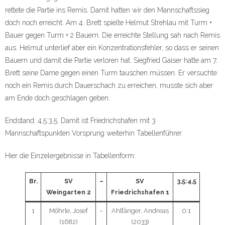
rettete die Partie ins Remis. Damit hatten wir den Mannschaftssieg
doch noch erreicht. Am 4. Brett spielte Helmut Strehlau mit Turm +
Bauer gegen Turm + 2 Bauern. Die erreichte Stellung sah nach Remis
aus. Helmut unterlief aber ein Konzentrationsfehler, so dass er seinen
Bauern und damit die Partie verloren hat. Siegfried Gaiser hatte am 7.
Brett seine Dame gegen einen Turm tauschen müssen. Er versuchte
noch ein Remis durch Dauerschach zu erreichen, musste sich aber
am Ende doch geschlagen geben.
Endstand: 4,5:3,5. Damit ist Friedrichshafen mit 3
Mannschaftspunkten Vorsprung weiterhin Tabellenführer.
Hier die Einzelergebnisse in Tabellenform:
Br.
SV
–
SV
3,5:4,5
Weingarten 2
Friedrichshafen 1
1
Möhrle, Josef
–
Ahlfänger, Andreas
0:1
(1682)
(2033)