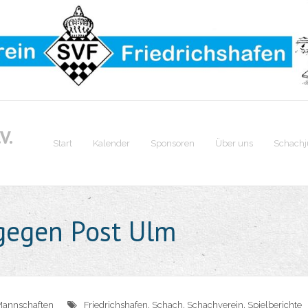
V.
Start
Kalender
Sponsoren
Über uns
Schach
gegen Post Ulm
Mannschaften
Friedrichshafen
,
Schach
,
Schachverein
,
Spielberichte