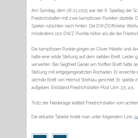
Am Sonntag, dem 26.01.2025 war der 6. Spieltag der Sc
Friedrichshafen mit zwei kampflosen Punkten startete.
Spieler rutschten nach hinten. Die DWZ(Offizielle Wert
mindestens 100 DWZ-Punkte höher als die der Friedrich
Die kampflosen Punkte gingen an Oliver Maletic und An
hatte eine wilde Stellung auf dem siebten Brett. Leider 
verwerten. Bei Siegfried Gaiser am fünften Brett hatte 
Stellung mit entgegengesetzten Rochaden. Er erreichte
sechste Brett von Helmut Strehlau gerichtet. Er spielte
aufgeben. Endstand Friedrichshafen-Post Ulm 3,5: 4,5.
Trotz der Niederlage klettert Friedrichshafen vom achten
Die aktuelle Tabelle findet man unter folgendem Link:
n