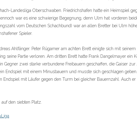
hach-Landesliga Oberschwaben. Friedrichshafen hatte ein Heimspiel geg
 Dennoch war es eine schwierige Begegnung, denn Ulm hat vorderen beide
ungszahl vom Deutschen Schachbund) war an allen Bretter bei Ulm höher.
shafener Spieler.
dreas Ahlfänger. Peter Rügamer am achten Brett einigte sich mit seinem
ging seine Partie verloren. Am dritten Brett hatte Frank Dangelmayer ein
sein Gegner zwei starke verbundene Freibauern geschaffen, die Gaiser zur
 ein Endspiel mit einem Minusbauern und musste sich geschlagen geben.
 im Endspiel mit Läufer gegen den Turm bei gleicher Bauernzahl. Auch er
 auf den siebten Platz.
uLiga