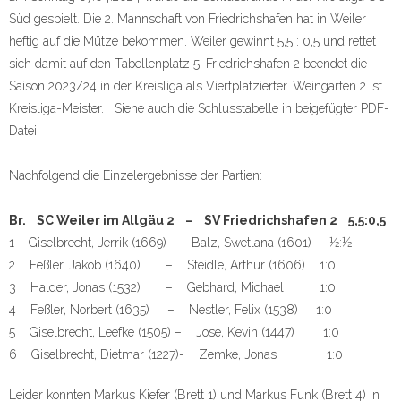
Süd gespielt. Die 2. Mannschaft von Friedrichshafen hat in Weiler
heftig auf die Mütze bekommen. Weiler gewinnt 5,5 : 0,5 und rettet
sich damit auf den Tabellenplatz 5. Friedrichshafen 2 beendet die
Saison 2023/24 in der Kreisliga als Viertplatzierter. Weingarten 2 ist
Kreisliga-Meister. Siehe auch die Schlusstabelle in beigefügter PDF-
Datei.
Nachfolgend die Einzelergebnisse der Partien:
Br. SC Weiler im Allgäu 2 – SV Friedrichshafen 2 5,5:0,5
1 Giselbrecht, Jerrik (1669) – Balz, Swetlana (1601) ½:½
2 Feßler, Jakob (1640) – Steidle, Arthur (1606) 1:0
3 Halder, Jonas (1532) – Gebhard, Michael 1:0
4 Feßler, Norbert (1635) – Nestler, Felix (1538) 1:0
5 Giselbrecht, Leefke (1505) – Jose, Kevin (1447) 1:0
6 Giselbrecht, Dietmar (1227)- Zemke, Jonas 1:0
Leider konnten Markus Kiefer (Brett 1) und Markus Funk (Brett 4) in