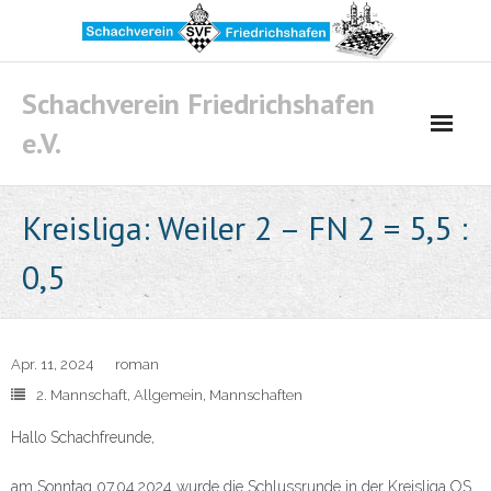
Skip
to
content
Schachverein Friedrichshafen
e.V.
Kreisliga: Weiler 2 – FN 2 = 5,5 :
0,5
Apr. 11, 2024
roman
2. Mannschaft
,
Allgemein
,
Mannschaften
Hallo Schachfreunde,
am Sonntag 07.04.2024 wurde die Schlussrunde in der Kreisliga OS