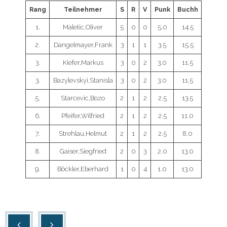
Rang
Teilnehmer
S
R
V
Punk
Buchh
1.
Maletic,Oliver
5
0
0
5.0
14.5
2.
Dangelmayer,Frank
3
1
1
3.5
15.5
3.
Kiefer,Markus
3
0
2
3.0
11.5
3.
Bazylevskyi,Stanisla
3
0
2
3.0
11.5
5.
Starcevic,Bozo
2
1
2
2.5
13.5
6.
Pfeifer,Wilfried
2
1
2
2.5
11.0
7.
Strehlau,Helmut
2
1
2
2.5
8.0
8.
Gaiser,Siegfried
2
0
3
2.0
13.0
9.
Böckler,Eberhard
1
0
4
1.0
13.0