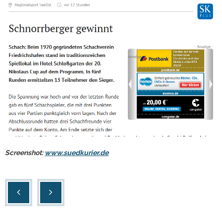
Screenshot:
www.suedkurier.de