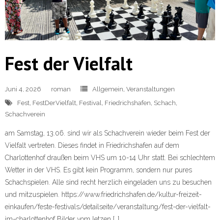
Fest der Vielfalt
Juni 4, 2026
roman
Allgemein
,
Veranstaltungen
Fest
,
FestDerVielfalt
,
Festival
,
Friedrichshafen
,
Schach
,
Schachverein
am Samstag, 13.06. sind wir als Schachverein wieder beim Fest der
Vielfalt vertreten. Dieses findet in Friedrichshafen auf dem
Charlottenhof draußen beim VHS um 10-14 Uhr statt. Bei schlechtem
Wetter in der VHS. Es gibt kein Programm, sondern nur pures
Schachspielen. Alle sind recht herzlich eingeladen uns zu besuchen
und mitzuspielen. https://www.friedrichshafen.de/kultur-freizeit-
einkaufen/feste-festivals/detailseite/veranstaltung/fest-der-vielfalt-
im-charlottenhof Bilder vom letzen […]