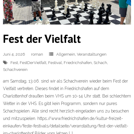
Fest der Vielfalt
Juni 4, 2026
roman
Allgemein
,
Veranstaltungen
Fest
,
FestDerVielfalt
,
Festival
,
Friedrichshafen
,
Schach
,
Schachverein
am Samstag, 13.06. sind wir als Schachverein wieder beim Fest der
Vielfalt vertreten. Dieses findet in Friedrichshafen auf dem
Charlottenhof draußen beim VHS um 10-14 Uhr statt. Bei schlechtem
Wetter in der VHS. Es gibt kein Programm, sondern nur pures
Schachspielen. Alle sind recht herzlich eingeladen uns zu besuchen
und mitzuspielen. https://www.friedrichshafen.de/kultur-freizeit-
einkaufen/feste-festivals/detailseite/veranstaltung/fest-der-vielfalt-
im-charlottenhof Bilder vom letzen […]