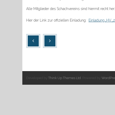
Alle Mitglieder des Schachvereins sind hiermit recht h
Hier der Link zur offiziellen Einladung:
Einladung_HV_2
Developed by
Think Up Themes Ltd
. Powered by
WordPre