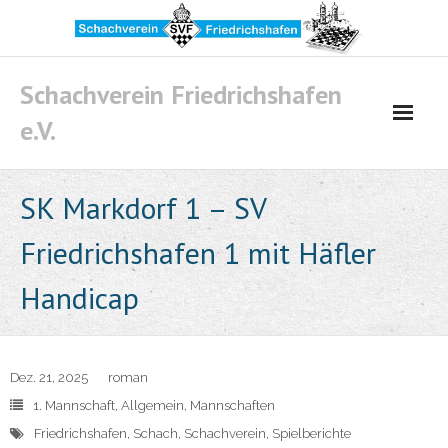
Skip
to
content
Schachverein Friedrichshafen
e.V.
SK Markdorf 1 – SV
Friedrichshafen 1 mit Häfler
Handicap
Dez. 21, 2025
roman
1. Mannschaft
,
Allgemein
,
Mannschaften
Friedrichshafen
,
Schach
,
Schachverein
,
Spielberichte