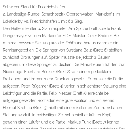
Schwerer Stand für Friedrichshafen
2. Landesliga-Runde. Schachbezirk Oberschwaben. Markdorf 1 im
Lokalderby vs. Friedrichshafen 1 mit 6:2 Sieg.
Den Häflern fehlten 4 Stammspieler. Am Spitzenbrett spielte Frank
Dangelmayer vs. den Markdorfer FIDE-Meister Dieter Knödler. Bei
minimal besserer Stellung aus der Eröffnung heraus nahm er ein
Remisangebot an. Die Springer von Swetlana Balz (Brett 6) stellten
zunächst Drohungen auf. Später musste sie jedoch 2 Bauern
abgeben um diese Springer zu decken. Die Minusbauern führten zur
Niederlage. Eberhard Böckler (Brett 2) war einem gedecktem
Freibauern und immer mehr Druck ausgesetzt. Er musste die Partie
aufgeben. Peter Rügamer (Brett 4) verlor in schlechterer Stellung eine
Leichtfigur und die Partie. Felix Nestler (Brett 5) erreichte bei
entgegengesetzten Rochaden eine gute Position und ein Remis.
Helmut Strehlau (Brett 3) hielt mit einem isolierten Zentrumsbauern
Stellungsvorteil. In beidseitiger Zeitnot behielt er kühlen Kopf,
gewann einen Läufer und die Partie. Markus Funk (Brett 7) konnte