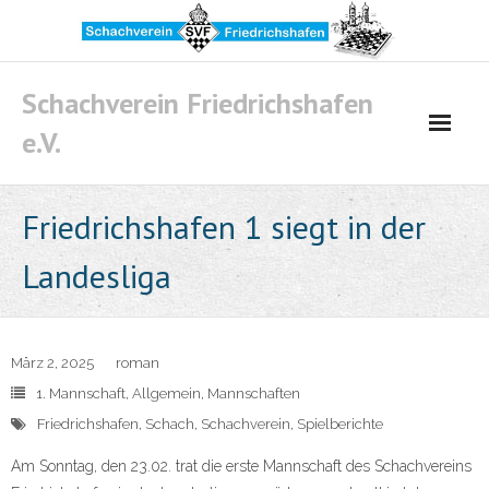
Skip
to
content
Schachverein Friedrichshafen
e.V.
Friedrichshafen 1 siegt in der
Landesliga
März 2, 2025
roman
1. Mannschaft
,
Allgemein
,
Mannschaften
Friedrichshafen
,
Schach
,
Schachverein
,
Spielberichte
Am Sonntag, den 23.02. trat die erste Mannschaft des Schachvereins