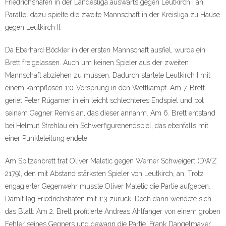
Friedrichshafen in der Landesliga auswärts gegen Leutkirch I an.
Parallel dazu spielte die zweite Mannschaft in der Kreisliga zu Hause
gegen Leutkirch II.
Da Eberhard Böckler in der ersten Mannschaft ausfiel, wurde ein
Brett freigelassen. Auch um keinen Spieler aus der zweiten
Mannschaft abziehen zu müssen. Dadurch startete Leutkirch I mit
einem kampflosen 1:0-Vorsprung in den Wettkampf. Am 7. Brett
geriet Peter Rügamer in ein leicht schlechteres Endspiel und bot
seinem Gegner Remis an, das dieser annahm. Am 6. Brett entstand
bei Helmut Strehlau ein Schwerfigurenendspiel, das ebenfalls mit
einer Punkteteilung endete.
Am Spitzenbrett trat Oliver Maletic gegen Werner Schweigert (DWZ
2179), den mit Abstand stärksten Spieler von Leutkirch, an. Trotz
engagierter Gegenwehr musste Oliver Maletic die Partie aufgeben.
Damit lag Friedrichshafen mit 1:3 zurück. Doch dann wendete sich
das Blatt: Am 2. Brett profitierte Andreas Ahlfänger von einem groben
Fehler seines Gegners und gewann die Partie. Frank Dangelmayer