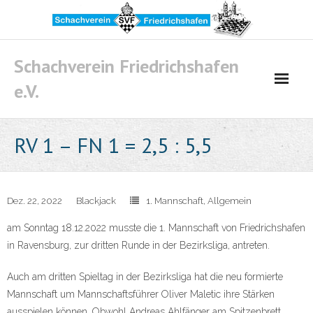
Skip
to
content
Schachverein Friedrichshafen
e.V.
RV 1 – FN 1 = 2,5 : 5,5
Dez. 22, 2022
Blackjack
1. Mannschaft
,
Allgemein
am Sonntag 18.12.2022 musste die 1. Mannschaft von Friedrichshafen
in Ravensburg, zur dritten Runde in der Bezirksliga, antreten.
Auch am dritten Spieltag in der Bezirksliga hat die neu formierte
Mannschaft um Mannschaftsführer Oliver Maletic ihre Stärken
ausspielen können. Obwohl Andreas Ahlfänger am Spitzenbrett