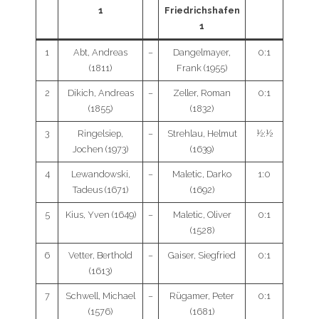
1
Friedrichshafen
1
1
Abt, Andreas
–
Dangelmayer,
0:1
(1811)
Frank (1955)
2
Dikich, Andreas
–
Zeller, Roman
0:1
(1855)
(1832)
3
Ringelsiep,
–
Strehlau, Helmut
½:½
Jochen (1973)
(1639)
4
Lewandowski,
–
Maletic, Darko
1:0
Tadeus (1671)
(1692)
5
Kius, Yven (1649)
–
Maletic, Oliver
0:1
(1528)
6
Vetter, Berthold
–
Gaiser, Siegfried
0:1
(1613)
7
Schwell, Michael
–
Rügamer, Peter
0:1
(1576)
(1681)