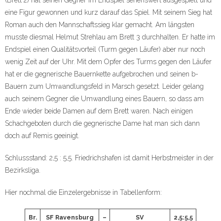
(Brett 2) hat seinen Gegner im Endspiel sehenswert ausgespielt und
eine Figur gewonnen und kurz darauf das Spiel. Mit seinem Sieg hat
Roman auch den Mannschaftssieg klar gemacht. Am längsten
musste diesmal Helmut Strehlau am Brett 3 durchhalten. Er hatte im
Endspiel einen Qualitätsvorteil (Turm gegen Läufer) aber nur noch
wenig Zeit auf der Uhr. Mit dem Opfer des Turms gegen den Läufer
hat er die gegnerische Bauernkette aufgebrochen und seinen b-
Bauern zum Umwandlungsfeld in Marsch gesetzt. Leider gelang
auch seinem Gegner die Umwandlung eines Bauern, so dass am
Ende wieder beide Damen auf dem Brett waren. Nach einigen
Schachgeboten durch die gegnerische Dame hat man sich dann
doch auf Remis geeinigt.
Schlussstand: 2,5 : 5,5. Friedrichshafen ist damit Herbstmeister in der
Bezirksliga.
Hier nochmal die Einzelergebnisse in Tabellenform:
Br.
SF Ravensburg
–
SV
2,5:5,5