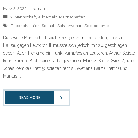
März 2, 2025
roman
2. Mannschaft
,
Allgemein
,
Mannschaften
Friedrichshafen
,
Schach
,
Schachverein
,
Spielberichte
Die zweite Mannschaft spielte zeitgleich mit der ersten, aber zu
Hause, gegen Leutkirch II, musste sich jedoch mit 2:4 geschlagen
geben. Auch hier ging ein Punkt kampflos an Leutkirch. Arthur Steidle
konnte am 6. Brett seine Partie gewinnen. Markus Kiefer (Brett 2) und
Jonas Zemke (Brett 5) spielten remis. Swetlana Balz (Brett 1) und
Markus […]
READ MORE