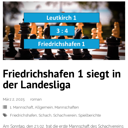
Friedrichshafen 1 siegt in
der Landesliga
März 2, 2025
roman
1. Mannschaft
,
Allgemein
,
Mannschaften
Friedrichshafen
,
Schach
,
Schachverein
,
Spielberichte
Am Sonntag, den 23.02. trat die erste Mannschaft des Schachvereins