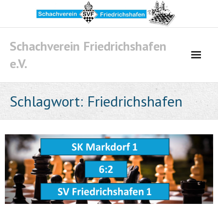
Skip
to
content
Schachverein Friedrichshafen
e.V.
Schlagwort:
Friedrichshafen