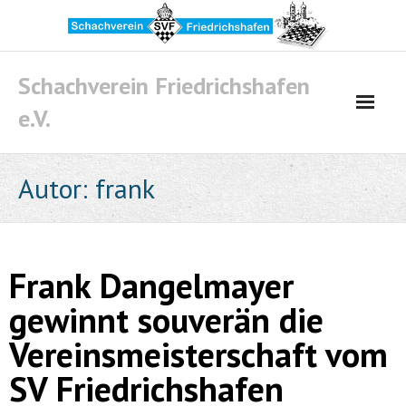
Skip
to
content
Schachverein Friedrichshafen
e.V.
Autor:
frank
Frank Dangelmayer
gewinnt souverän die
Vereinsmeisterschaft vom
SV Friedrichshafen