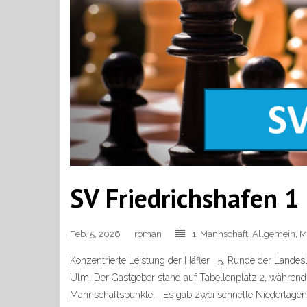
SV Friedrichshafen 1
Feb. 5, 2026
roman
1. Mannschaft
,
Allgemein
,
M
Konzentrierte Leistung der Häfler 5. Runde der Landes
Ulm. Der Gastgeber stand auf Tabellenplatz 2, während 
Mannschaftspunkte. Es gab zwei schnelle Niederlagen 