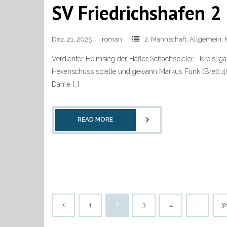
SV Friedrichshafen 2
Dez. 21, 2025
roman
2. Mannschaft
,
Allgemein
,
Verdienter Heimsieg der Häfler Schachspieler Kreislig
Hexenschuss spielte und gewann Markus Funk (Brett 4) 
Dame […]
READ MORE
1
2
3
4
…
3