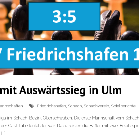
 mit Auswärtssieg in Ulm
annschaften
Friedrichshafen
,
Schach
,
Schachverein
,
Spielberichte
liga im Schach-Bezirk Oberschwaben. Die erste Mannschaft vom Schachv
der Gast Tabellenletzter war. Dazu reisten die Häfler mit zwei Ersatzs
[…]