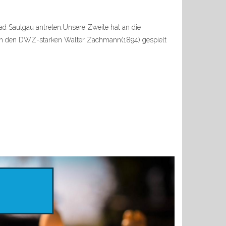
d Saulgau antreten.Unsere Zweite hat an die
egen den DWZ-starken Walter Zachmann(1894) gespielt