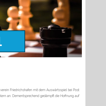
erein Friedrichshafen mit dem Auswärtsspiel bei Post
pielern an. Dementsprechend gedämpft die Hoffnung auf