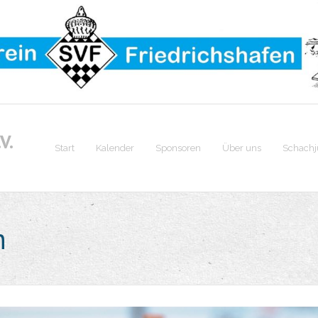
V.
Start
Kalender
Sponsoren
Über uns
Schach
n