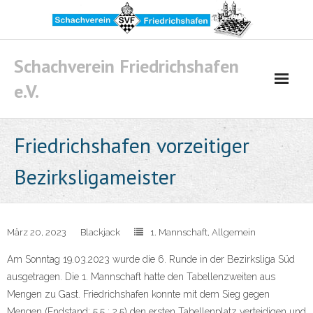
Skip
to
content
Schachverein Friedrichshafen
e.V.
Friedrichshafen vorzeitiger
Bezirksligameister
März 20, 2023
Blackjack
1. Mannschaft
,
Allgemein
Am Sonntag 19.03.2023 wurde die 6. Runde in der Bezirksliga Süd
ausgetragen. Die 1. Mannschaft hatte den Tabellenzweiten aus
Mengen zu Gast. Friedrichshafen konnte mit dem Sieg gegen
Mengen (Endstand: 5,5 : 2,5) den ersten Tabellenplatz verteidigen und