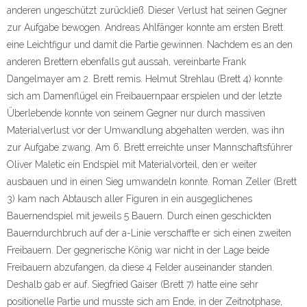
anderen ungeschützt zurückließ. Dieser Verlust hat seinen Gegner
zur Aufgabe bewogen. Andreas Ahlfänger konnte am ersten Brett
eine Leichtfigur und damit die Partie gewinnen. Nachdem es an den
anderen Brettern ebenfalls gut aussah, vereinbarte Frank
Dangelmayer am 2. Brett remis. Helmut Strehlau (Brett 4) konnte
sich am Damenflügel ein Freibauernpaar erspielen und der letzte
Überlebende konnte von seinem Gegner nur durch massiven
Materialverlust vor der Umwandlung abgehalten werden, was ihn
zur Aufgabe zwang. Am 6. Brett erreichte unser Mannschaftsführer
Oliver Maletic ein Endspiel mit Materialvorteil, den er weiter
ausbauen und in einen Sieg umwandeln konnte. Roman Zeller (Brett
3) kam nach Abtausch aller Figuren in ein ausgeglichenes
Bauernendspiel mit jeweils 5 Bauern. Durch einen geschickten
Bauerndurchbruch auf der a-Linie verschaffte er sich einen zweiten
Freibauern. Der gegnerische König war nicht in der Lage beide
Freibauern abzufangen, da diese 4 Felder auseinander standen.
Deshalb gab er auf. Siegfried Gaiser (Brett 7) hatte eine sehr
positionelle Partie und musste sich am Ende, in der Zeitnotphase,