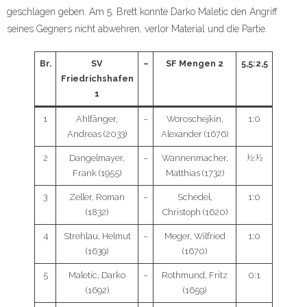
geschlagen geben. Am 5. Brett konnte Darko Maletic den Angriff
seines Gegners nicht abwehren, verlor Material und die Partie.
Br.
SV
–
SF Mengen 2
5,5:2,5
Friedrichshafen
1
1
Ahlfänger,
–
Woroschejkin,
1:0
Andreas (2033)
Alexander (1676)
2
Dangelmayer,
–
Wannenmacher,
½:½
Frank (1955)
Matthias (1732)
3
Zeller, Roman
–
Schedel,
1:0
(1832)
Christoph (1620)
4
Strehlau, Helmut
–
Meger, Wilfried
1:0
(1639)
(1670)
5
Maletic, Darko
–
Rothmund, Fritz
0:1
(1692)
(1659)