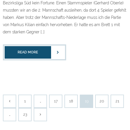
Bezirksliga Süd kein Fortune. Einen Stammspieler (Gerhard Oberle)
mussten wir an die 2. Mannschaft ausleihen, da dort 4 Spieler gefehlt
haben. Aber trotz der Mannschafts-Niederlage muss ich die Partie
von Markus Kilian einfach hervorheben. Er hatte es am Brett 1 mit
dem starken Gegner […]
READ MORE
1
…
17
18
19
20
21
…
23