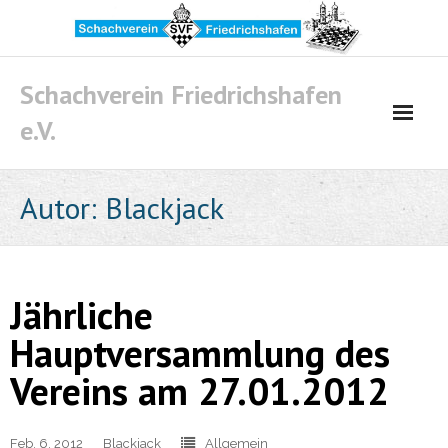
Skip
to
content
Schachverein Friedrichshafen
e.V.
Autor:
Blackjack
Jährliche
Hauptversammlung des
Vereins am 27.01.2012
Feb. 6, 2012
Blackjack
Allgemein