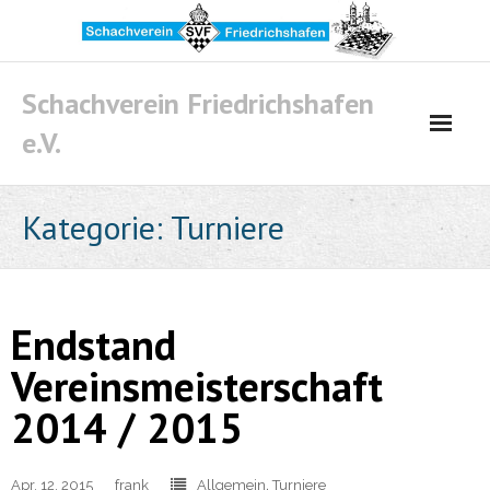
Skip
to
content
Schachverein Friedrichshafen
e.V.
Kategorie:
Turniere
Endstand
Vereinsmeisterschaft
2014 / 2015
Apr. 12, 2015
frank
Allgemein
,
Turniere