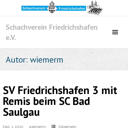
Skip
to
content
Schachverein Friedrichshafen
e.V.
Autor:
wiemerm
SV Friedrichshafen 3 mit
Remis beim SC Bad
Saulgau
Dez. 1, 2015
wiemerm
Allgemein