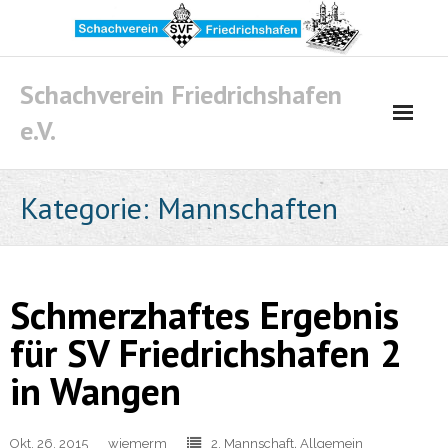
Skip
to
content
Schachverein Friedrichshafen
e.V.
Kategorie:
Mannschaften
Schmerzhaftes Ergebnis
für SV Friedrichshafen 2
in Wangen
Okt. 26, 2015
wiemerm
2. Mannschaft
,
Allgemein