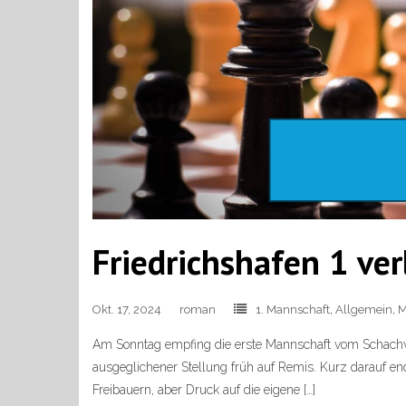
Friedrichshafen 1 ve
Okt. 17, 2024
roman
1. Mannschaft
,
Allgemein
,
M
Am Sonntag empfing die erste Mannschaft vom Schachver
ausgeglichener Stellung früh auf Remis. Kurz darauf en
Freibauern, aber Druck auf die eigene […]