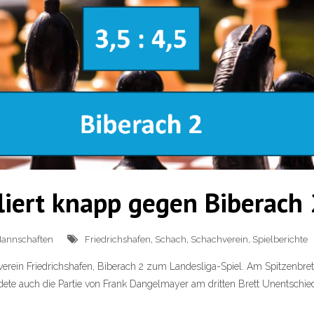
rliert knapp gegen Biberach 
annschaften
Friedrichshafen
,
Schach
,
Schachverein
,
Spielberichte
ein Friedrichshafen, Biberach 2 zum Landesliga-Spiel. Am Spitzenbrett 
dete auch die Partie von Frank Dangelmayer am dritten Brett Unentschie