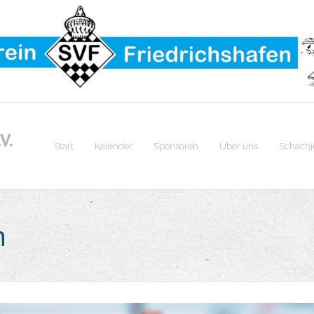
V.
Start
Kalender
Sponsoren
Über uns
Schach
n