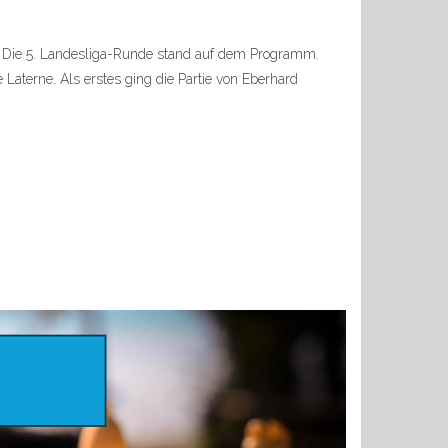
. Die 5. Landesliga-Runde stand auf dem Programm.
 Laterne. Als erstes ging die Partie von Eberhard