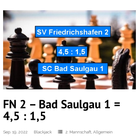
FN 2 – Bad Saulgau 1 =
4,5 : 1,5
Sep. 19, 2022
Blackjack
2. Mannschaft
,
Allgemein