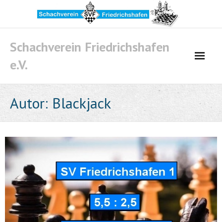
Skip
to
content
Schachverein Friedrichshafen
e.V.
Autor:
Blackjack